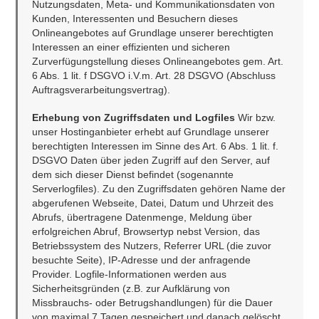
Nutzungsdaten, Meta- und Kommunikationsdaten von 
Kunden, Interessenten und Besuchern dieses 
Onlineangebotes auf Grundlage unserer berechtigten 
Interessen an einer effizienten und sicheren 
Zurverfügungstellung dieses Onlineangebotes gem. Art. 
6 Abs. 1 lit. f DSGVO i.V.m. Art. 28 DSGVO (Abschluss 
Auftragsverarbeitungsvertrag).
Erhebung von Zugriffsdaten und Logfiles 
Wir bzw. 
unser Hostinganbieter erhebt auf Grundlage unserer 
berechtigten Interessen im Sinne des Art. 6 Abs. 1 lit. f. 
DSGVO Daten über jeden Zugriff auf den Server, auf 
dem sich dieser Dienst befindet (sogenannte 
Serverlogfiles). Zu den Zugriffsdaten gehören Name der 
abgerufenen Webseite, Datei, Datum und Uhrzeit des 
Abrufs, übertragene Datenmenge, Meldung über 
erfolgreichen Abruf, Browsertyp nebst Version, das 
Betriebssystem des Nutzers, Referrer URL (die zuvor 
besuchte Seite), IP-Adresse und der anfragende 
Provider. Logfile-Informationen werden aus 
Sicherheitsgründen (z.B. zur Aufklärung von 
Missbrauchs- oder Betrugshandlungen) für die Dauer 
von maximal 7 Tagen gespeichert und danach gelöscht. 